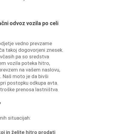
ačni odvoz vozila po celi
odjetje vedno prevzame
lača takoj dogovorjeni znesek.
, včasih pa so sredstva
m vozila poteka hitro,
prevzem na vašem naslovu,
 Naš moto je da bivši
 pri postopku odkupa avta.
troške prenosa lastništva.
?
nih situacijah:
j in želite hitro prodati