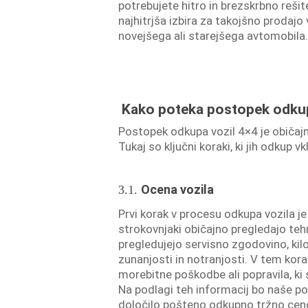
potrebujete hitro in brezskrbno rešite
najhitrjša izbira za takojšno prodajo
novejšega ali starejšega avtomobila
Kako poteka postopek odkup
Postopek odkupa vozil 4×4 je običaj
Tukaj so ključni koraki, ki jih odkup vk
Ocena vozila
3.1.
Prvi korak v procesu odkupa vozila j
strokovnjaki običajno pregledajo tehn
pregledujejo servisno zgodovino, kil
zunanjosti in notranjosti. V tem kora
morebitne poškodbe ali popravila, ki s
Na podlagi teh informacij bo naše po
določilo pošteno odkupno tržno cen