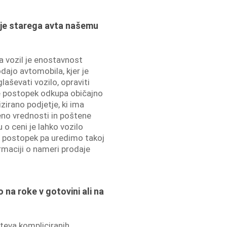
aje starega avta našemu
a vozil je enostavnost
dajo avtomobila, kjer je
laševati vozilo, opraviti
 je postopek odkupa običajno
zirano podjetje, ki ima
eno vrednosti in poštene
o ceni je lahko vozilo
 postopek pa uredimo takoj
rmaciji o nameri prodaje
 na roke v gotovini ali na
hteva kompliciranih