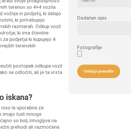
Zaradi svoje prilagodljivosti
nih terenov so 4×4 vozila
d vožnje in podjetij, ki delajo
Dodaten opis
istimi, ki potrebujejo
nskih razmerah. Odkup vozil
dročje, ki ima številne
i za podjetja ki kupujejo 4
vejših terenskih
Fotografije
eučili postopek odkupa vozil
ko se odločiti, ali je ta vrsta
ko iskana?
 niso le uporabna za
pak imajo tudi mnoge
ičajno so bolj zmogljiva na
snežni prehodi ali razmočena