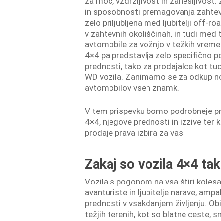
za moč, vzdržljivost in zanesljivost. 
in sposobnosti premagovanja zahtev
zelo priljubljena med ljubitelji off-roa
v zahtevnih okoliščinah, in tudi med t
avtomobile za vožnjo v težkih vreme
4×4 pa predstavlja zelo specifično po
prednosti, tako za prodajalce kot tud
WD vozila. Zanimamo se za odkup no
avtomobilov vseh znamk.
V tem prispevku bomo podrobneje pr
4×4, njegove prednosti in izzive ter ka
prodaje prava izbira za vas.
Zakaj so vozila 4×4 ta
Vozila s pogonom na vsa štiri kolesa
avanturiste in ljubitelje narave, am
prednosti v vsakdanjem življenju. Ob
težjih terenih, kot so blatne ceste, 