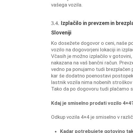
vašega vozila.
Izplačilo in prevzem in brezpl
3.4.
Sloveniji
Ko dosežete dogovor o ceni, naše p
vozilo na dogovorjeni lokaciji in izp
Včasih je možno izplačilo v gotovini
nakazana na vaš bančni račun. Prevze
vedno pa ponujamo tudi brezplačen 
kar še dodatno poenostavi postopek.
lastnik vozila nima nobenih stroškov
Tako da po dogovoru tudi plačamo s
Kdaj je smiselno prodati vozilo 4×4
Odkup vozila 4×4 je smiselno v različ
Kadar potrebujete gotovino tako