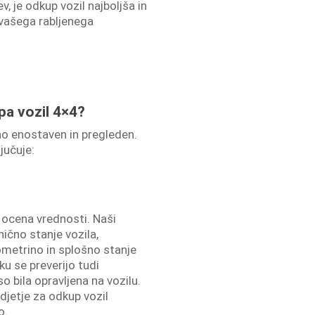
v, je odkup vozil najboljša in
 vašega rabljenega
.
a vozil 4×4?
no enostaven in pregleden.
ljučuje:
e ocena vrednosti. Naši
ično stanje vozila,
ometrino in splošno stanje
ku se preverijo tudi
o bila opravljena na vozilu.
djetje za odkup vozil
o.