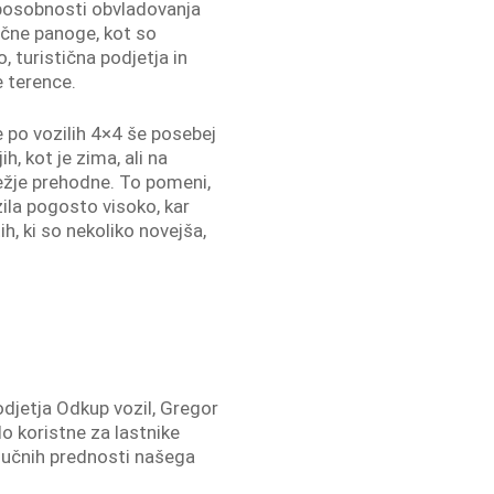
sposobnosti obvladovanja
ične panoge, kot so
 turistična podjetja in
 terence.
e po vozilih 4×4 še posebej
, kot je zima, ali na
težje prehodne. To pomeni,
zila pogosto visoko, kar
tih, ki so nekoliko novejša,
djetja Odkup vozil, Gregor
elo koristne za lastnike
ljučnih prednosti našega