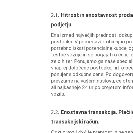
Hitrost in enostavnost prod
2.1.
podjetju
Ena izmed največjih prednosti odkup
postopka. V primerjavi z običajno pro
potrebno iskati potencialne kupce, og
testne vožnje in se pogajati o ceni,
zelo hiter. Ponujamo ga naše speciali
vnaprej določene postopke, hitro oc
ponujene odkupne cene. Po dogovoru 
prevzame na vašem naslovu, celoten
ali najkasneje 24 ur po prejetem info
vozila.
Enostavna transakcija. Plačilo
2.2.
transakcijski račun.
Odkup vozil 4×4 je preprost in ne za