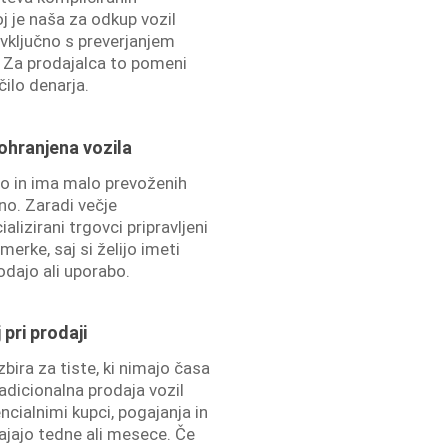
j je naša za odkup vozil
 vključno s preverjanjem
 Za prodajalca to pomeni
čilo denarja.
ohranjena vozila
no in ima malo prevoženih
no. Zaradi večje
lizirani trgovci pripravljeni
erke, saj si želijo imeti
odajo ali uporabo.
pri prodaji
bira za tiste, ki nimajo časa
radicionalna prodaja vozil
cialnimi kupci, pogajanja in
rajajo tedne ali mesece. Če