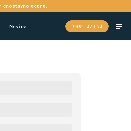
in enostavno oceno.
Novice
040 127 873
Menu