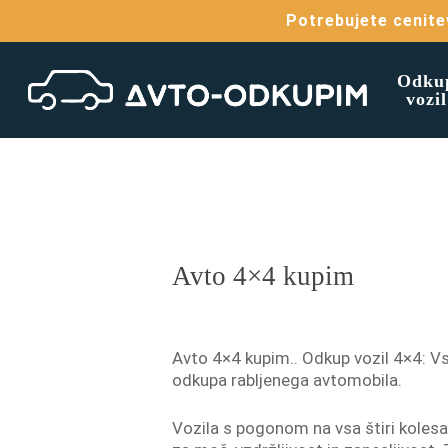
Skip
Potrebujete cenite
to
main
content
Odku
vozil
Avto 4×4 kupim
Avto 4×4 kupim.. Odkup vozil 4×4: Vs
odkupa rabljenega avtomobila.
Vozila s pogonom na vsa štiri koles