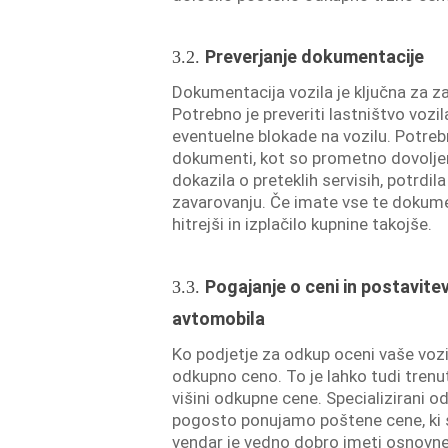
Preverjanje dokumentacije
3.2.
Dokumentacija vozila je ključna za za
Potrebno je preveriti lastništvo vozil
eventuelne blokade na vozilu. Potrebn
dokumenti, kot so prometno dovoljenj
dokazila o preteklih servisih, potrdi
zavarovanju. Če imate vse te dokume
hitrejši in izplačilo kupnine takojše.
Pogajanje o ceni in postavit
3.3.
avtomobila
Ko podjetje za odkup oceni vaše voz
odkupno ceno. To je lahko tudi trenu
višini odkupne cene. Specializirani o
pogosto ponujamo poštene cene, ki so
vendar je vedno dobro imeti osnovne