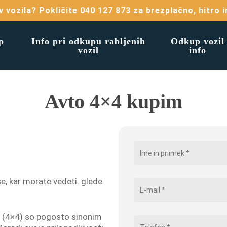
v vozila? Pokličite 040 127 873 za brezplačno, hitro 
p
Info pri odkupu rabljenih
Odkup vozil
vozil
info
Avto 4×4 kupim
e, kar morate vedeti. glede
a (4×4) so pogosto sinonim