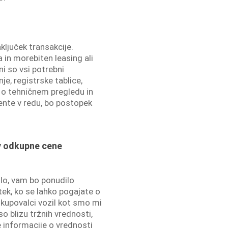
ključek transakcije.
a in morebiten leasing ali
i so vsi potrebni
e, registrske tablice,
la o tehničnem pregledu in
nte v redu, bo postopek
ev odkupne cene
ilo, vam bo ponudilo
tek, ko se lahko pogajate o
dkupovalci vozil kot smo mi
 blizu tržnih vrednosti,
 informacije o vrednosti