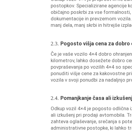
postopkov. Specializirane agencije ko
običajno poskrbi za vse formalnosti,
dokumentacije in prevzemom vozila.
manj dela, manj skrbi in hitrejše izpla
Pogosto višja cena za dobro 
2.3.
Če je vaše vozilo 4×4 dobro ohranje
kilometrov, lahko dosežete dobro ce
povpraševanja po vozilih 4×4 so specia
ponuditi višje cene za kakovostne prim
vozila v svoji ponudbi za nadaljnjo pr
Pomanjkanje časa ali izkušenj 
2.4.
Odkup vozil 4×4 je pogosto odlična iz
ali izkušenj pri prodaji avtomobila. T
zahteva oglaševanje, srečanja s poten
administrativne postopke, ki lahko t