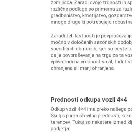
zemljišča. Zaradi svoje trdnosti in 
različne podlage so primerna za razl
gradbeništvo, kmetijstvo, gozdarstvo,
mnoge druge ki potrebujejo robustne
Zaradi teh lastnosti je povpraševanj
močno v določenih sezonskih obdobjih
specifičnih območjih, kjer so ceste 
da je povpraševanje na trgu za ta vo
vpliva tudi na vrednost vozil, tudi tis
ohranjena ali manj ohranjena.
Prednosti odkupa vozil 4×4
Odkup vozil 4×4 ima preko našega po
Škulj s.p ima številne prednosti, ki z
terencev. Tukaj so nekatere izmed k
podjetja: