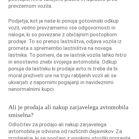
prevzemom vozila.
Podjetja, kot je naše ki ponuja gotovinski odkup
vozil, vedno prevzamemo vse odgovornosti in
naloge, ki so povezane z običajnim postopkom
prodaje. To so prenos lastništva, odjava vozila iz
prometa s spremembo lastništva na novega
lastnika. To pomeni, da se lastnik vozila lahko hitro
in enostavno znebi svojega avtomobila. Odkup
ponuja da lastniku ki prodaja avto ni treba da bi
moral preživeti ure na trgu rabljenih vozil ali se
ukvarjati z napornimi pogajanji in navideznimi
nenormalnimi kupci.
Ali je prodaja ali nakup zarjavelega avtomobila
smiselna?
Odločitev za prodajo ali nakup zarjavelega
avtomobila je odvisna od različnih dejavnikov. Za
prodajalce, ki se soočajo z visokimi stroški popravila