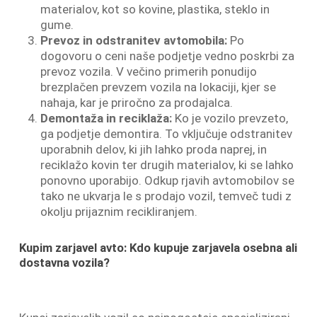
materialov, kot so kovine, plastika, steklo in
gume.
Prevoz in odstranitev avtomobila:
Po
dogovoru o ceni naše podjetje vedno poskrbi za
prevoz vozila. V večino primerih ponudijo
brezplačen prevzem vozila na lokaciji, kjer se
nahaja, kar je priročno za prodajalca.
Demontaža in reciklaža:
Ko je vozilo prevzeto,
ga podjetje demontira. To vključuje odstranitev
uporabnih delov, ki jih lahko proda naprej, in
reciklažo kovin ter drugih materialov, ki se lahko
ponovno uporabijo. Odkup rjavih avtomobilov se
tako ne ukvarja le s prodajo vozil, temveč tudi z
okolju prijaznim recikliranjem.
Kupim zarjavel avto: Kdo kupuje zarjavela osebna ali
dostavna vozila?