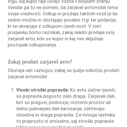
trgu, saj kupci raje iščejo vozila v boljšem stanju.
Vendar pa to ne pomeni, da zarjavel avtomobil nima
svoje vrednosti. Odkup in prodaja takšnih vozil je še
vedno možna in obstajajo posebni trgi ter podjetja,
ki se ukvarjajo z odkupom rjavih vozil. V tem
prispevku bomo raziskali, zakaj nekdo prodaja svoj
zarjavel avto, kdo so kupci in kaj vse vključuje
postopek odkupovanja.
Zakaj prodati zarjavel avto?
Obstaja več razlogov, zakaj se ljudje odločijo prodati
zarjavel avtomobil:
Visoki stroški popravila:
Ko avto začne rjaveti,
so popravila pogosto zelo draga. Zarjaveli deli,
kot so pragovi, podvozje, motorni prostor ali
delno pokvarjeni deli karoserije, zahtevajo
obsežna in draga popravila. Za mnoge lastnike
to preprosto ni smiselno, saj stroški popravila