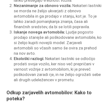
lahko presegajo vrednost vozila.
Nezanimanje za obnovo vozila:
Nekateri lastniki
se morda ne želijo ukvarjati z obnovo
avtomobila in ga prodajo v stanju, kot je. To je
lahko zaradi pomanjkanja znanja, časa ali
finančnih sredstev, da bi se lotili popravila.
Iskanje novega avtomobila:
Ljudje pogosto
prodajo starejše ali poškodovane avtomobile, ko
si želijo kupiti novejši model. Zarjaveli
avtomobili so včasih samo še ovira za prehod
na nov avto.
Ekološki razlogi:
Nekateri lastniki se odločijo
prodati svoje vozilo, ker niso več prepričani v
varnost vožnje z avtomobilom, ki je preveč
poškodovan zaradi rje, in ne želijo ogrožati sebe
ali drugih udeležencev v prometu.
Odkup zarjavelih avtomobilov: Kako to
poteka?