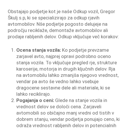
Obstajajo podjetje kot je naše Odkup vozil, Gregor
Škulj s.p, ki se specializirajo za odkup rjavih
avtomobilov. Nše podjetje pogosto delujeje na
področju reciklaže, demontaže avtomobilov ali
prodaje rabljenih delov. Odkup vključuje več korakov:
Ocena stanja vozila:
Ko podjetje prevzame
zarjavel avto, najprej opravi podrobno oceno
stanja vozila. To vključuje pregled rje, strukture
karoserije, motorja in drugih ključnih delov. Rja
na avtomobilu lahko zmanjša njegovo vrednost,
vendar pa avto še vedno lahko vsebuje
dragocene sestavne dele ali materiale, ki se
lahko reciklirajo.
Pogajanja o ceni:
Glede na stanje vozila in
vrednost delov se določi cena. Zarjaveli
avtomobili so običajno manj vredni od tistih v
dobrem stanju, vendar podjetja ponujajo ceno, ki
odraža vrednost rabljenih delov in potencialnih