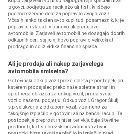
Kupci zarjavelih vozil so najpogosteje specializirani
trgovci, podjetja za reciklažo ali tisti, ki iščejo
poceni rezervne dele za popravilo svojih vozil.
Včasih lahko takšen avto kupi tudi posameznik, ki je
pripravljen vlagati v obnovo ali predelavo
avtomobila. Zarjaveli avtomobili ne dosegajo dobrih
odkupnih cen, saj je njihovo popravilo velikokrat
predrago in se iz vidika financ ne splača.
Ali je prodaja ali nakup zarjavelega
avtomobila smiselna?
Gotovinski odkup vozil preko spleta je postopek, pri
katerem prodajalec preko naše spletne strani in
spletnega obrazca za odkup vozil, proda svoje
vozilo našemu podjetju. Odkup vozil, Gregor Škulj
s.p se ukvarja z odkupom vozil, v zameno za
takojšnje izplačilo v gotovini ali na bančni račun. Ta
postopek je preprost in hiter ter vključuje številne
prednosti, kot so brezskrbni administrativni
postopki, hitra takojšne plačilo in izplačilo pred