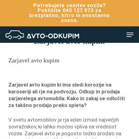
Skip
Potrebujete cenitev vozila?
to
Pokličite 040 127 873 za
brezplačno, hitro in enostavno
main
oceno.
content
Men
Zarjavel avto kupim
Zarjavel avto kupim
Zarjavel avto kupim ki ima sledi korozije na
karoseriji ali rje na podvozju. Odkup in prodaja
zarjavelega avtomobila: Kako in zakaj se odločiti
za takšno prodajo preko spleta?
V svetu avtomobilov je rja eden izmed največjih
sovražnikov, ki lahko močno vpliva na vrednost
vozila. Zarjavel avto je pogosto težko prodati na