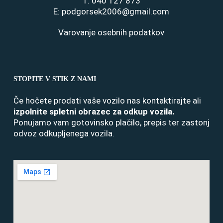
T:
040 127 873
E:
podgorsek2006@gmail.com
Varovanje osebnih podatkov
STOPITE V STIK Z NAMI
Če hočete prodati vaše vozilo nas kontaktirajte ali
izpolnite spletni obrazec za odkup vozila
.
Ponujamo vam gotovinsko plačilo, prepis ter zastonj
odvoz odkupljenega vozila.