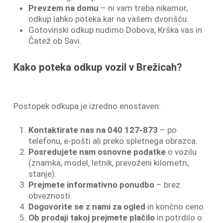
Prevzem na domu
– ni vam treba nikamor,
odkup lahko poteka kar na vašem dvorišču.
Gotovinski odkup nudimo Dobova, Krška vas in
Čatež ob Savi.
Kako poteka odkup vozil v Brežicah?
Postopek odkupa je izredno enostaven:
Kontaktirate nas na 040 127-873
– po
telefonu, e-pošti ali preko spletnega obrazca.
Posredujete nam osnovne podatke
o vozilu
(znamka, model, letnik, prevoženi kilometri,
stanje).
Prejmete informativno ponudbo
– brez
obveznosti.
Dogovorite se z nami za ogled
in končno ceno.
Ob prodaji takoj prejmete plačilo
in potrdilo o