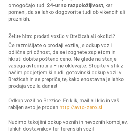
omogočajo tudi
24-urno razpoložljivost
, kar
pomeni, da se lahko dogovorite tudi ob vikendih ali
praznikih.
Želite hitro prodati vozilo v Brežicah ali okolici?
Če razmišljate o prodaji vozila, je odkup vozil
odlična priložnost, da se izognete zapletom in
hkrati dobite pošteno ceno. Ne glede na stanje
vašega avtomobila – ne oklevajte. Stopite v stik z
našim podjetjem ki nudi gotovinski odkup vozil v
Brežicah in se prepričajte, kako enostavna je lahko
prodaja vozila danes!
Odkup vozil po Brezice. En klik, mail ali klic in vaš
rabljen avto je prodan
http://avto-zero.si
Nudimo takojšni odkup voznih in nevoznih kombijev,
lahkih dostavnikov ter terenskih vozil