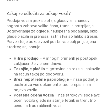
Zakaj se odločiti za odkup vozil?
Prodaja vozila prek spleta, oglasov ali znancev
pogosto zahteva veliko časa, truda in potrpljenja.
Dogovarjanje za oglede, neuspešna pogajanja, skrbi
glede plačila in prenosa lastništva so lahko stresni.
Prav zato je odkup vozil postal vse bolj priljubljena
storitev, saj ponuja:
Hitro prodajo
– v mnogih primerih je postopek
zaključen že v enem dnevu.
Takojšnje plačilo
– gotovina na roke ali nakazilo
na račun takoj po dogovoru.
Brez nepotrebne papirologije
– naše podjetje
poskrbi za vse dokumente, tudi prepis in za
odjavo vozila.
Poštena ocena vozila
– naš strokovni sodelavc
oceni vozilo glede na stanje, letnik in trenutno
ceno na trgu rabljenih vozil.