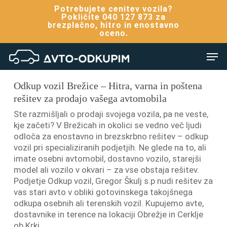
Skip
Potrebujete cenitev vozila?
to
Pokličite 040 127 873 za
brezplačno, hitro in enostavno
main
oceno.
content
Men
Odkup vozil Brežice
Odkup vozil Brežice – Hitra, varna in poštena
rešitev za prodajo vašega avtomobila
Ste razmišljali o prodaji svojega vozila, pa ne veste,
kje začeti? V Brežicah in okolici se vedno več ljudi
odloča za enostavno in brezskrbno rešitev – odkup
vozil pri specializiranih podjetjih. Ne glede na to, ali
imate osebni avtomobil, dostavno vozilo, starejši
model ali vozilo v okvari – za vse obstaja rešitev.
Podjetje Odkup vozil, Gregor Škulj s.p nudi rešitev za
vas stari avto v obliki gotovinskega takojšnega
odkupa osebnih ali terenskih vozil. Kupujemo avte,
dostavnike in terence na lokaciji Obrežje in Cerklje
ob Krki.